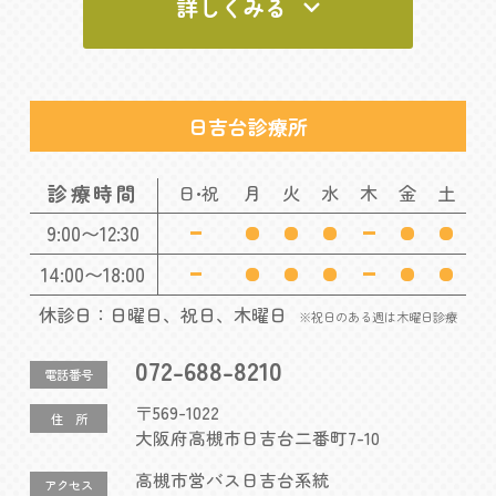
詳しくみる
日吉台診療所
診療時間
月
火
水
木
金
土
日・祝
9:00〜12:30
14:00〜18:00
休診日：日曜日、祝日、木曜日
※祝日のある週は木曜日診療
072-688-8210
電話番号
〒569-1022
住 所
大阪府高槻市日吉台二番町7-10
高槻市営バス日吉台系統
アクセス