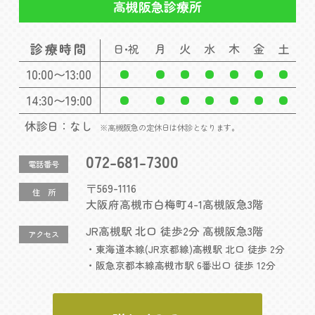
高槻阪急診療所
診療時間
月
火
水
木
金
土
日・祝
10:00〜13:00
14:30〜19:00
休診日：なし
※高槻阪急の定休日は休診となります。
072-681-7300
電話番号
〒569-1116
住 所
大阪府高槻市白梅町4-1高槻阪急3階
JR高槻駅 北口 徒歩2分 高槻阪急3階
アクセス
・東海道本線(JR京都線)高槻駅 北口 徒歩 2分
・阪急京都本線高槻市駅 6番出口 徒歩 12分