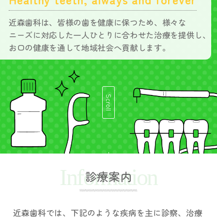
近森歯科は、皆様の歯を健康に保つため、様々な
ニーズに対応した一人ひとりに合わせた治療を提供し、
お口の健康を通して地域社会へ貢献します。
Scroll
Information
診療案内
近森歯科では、下記のような疾病を主に診察、治療