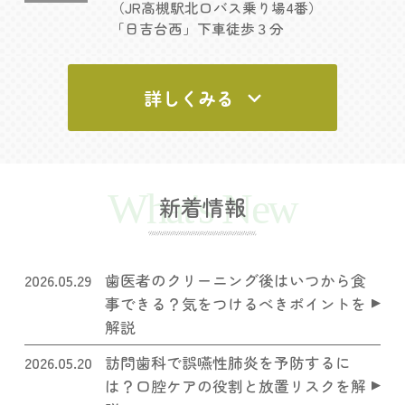
（JR高槻駅北口バス乗り場4番）
「日吉台西」下車徒歩３分
詳しくみる
What's New
新着情報
2026.05.29
歯医者のクリーニング後はいつから食
事できる？気をつけるべきポイントを
解説
2026.05.20
訪問歯科で誤嚥性肺炎を予防するに
は？口腔ケアの役割と放置リスクを解